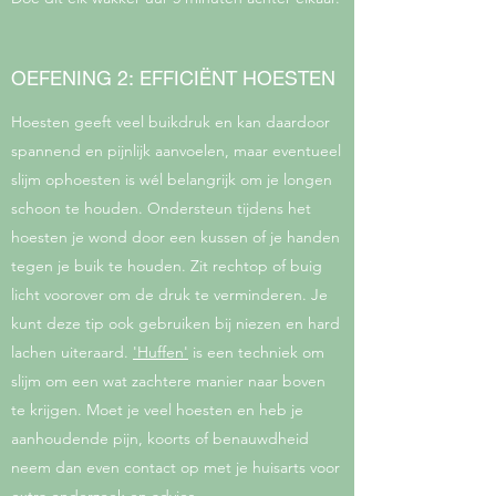
OEFENING 2: EFFICIËNT HOESTEN
Hoesten geeft veel buikdruk en kan daardoor
spannend en pijnlijk aanvoelen, maar eventueel
slijm ophoesten is wél belangrijk om je longen
schoon te houden. Ondersteun tijdens het
hoesten je wond door een kussen of je handen
tegen je buik te houden. Zit rechtop of buig
licht voorover om de druk te verminderen. Je
kunt deze tip ook gebruiken bij niezen en hard
lachen uiteraard.
'Huffen'
is een techniek om
slijm om een wat zachtere manier naar boven
te krijgen. Moet je veel hoesten en heb je
aanhoudende pijn, koorts of benauwdheid
neem dan even contact op met je huisarts voor