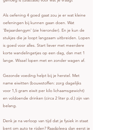
genoeg is (diastase) voor wat je vraagt
Als oefening 4 goed gaat zou je er wat kleine
oefeningen bij kunnen gaan doen. Wat
'Bejaardengym' (zie hieronder). En je kun de
stukjes die je loopt langzaam uitbreiden. Lopen
is goed voor alles. Start liever met meerdere
korte wandelingetjes op een dag, dan met 1
lange. Wissel lopen met en zonder wagen af.
Gezonde voeding helpt bij je herstel. Met
name eiwitten (bouwstoffen: zorg dagelijks
voor 1,5 gram eiwit per kilo lichaamsgewicht)
en voldoende drinken (circa 2 liter p.d.) zijn van
belang.
Denk je na verloop van tijd dat je fysiek in staat
bent om auto te rijden? Raadpleeg dan eerst je