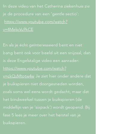
In deze video van het Catherina ziekenhuis zie
je de procedure van een ‘gentle sectio’:
https://www.youtube.com/watch?
v=4MelpVu9kCE
En als je écht geïnteresseerd bent en niet
bang bent ook voor beeld uit een snijzaal, dan
is deze Engelstalige video een aanrader:
https://www.youtube.com/watch?
v=ckQzMtptw4w
Je ziet hier onder andere dat
je buikspieren niet doorgesneden worden,
zoals soms wel eens wordt gedacht, maar dat
het bindweefsel tussen je buikspieren (de
middellijn van je ‘sixpack’) wordt geopend. Bij
fase 5 lees je meer over het herstel van je
buikspieren.