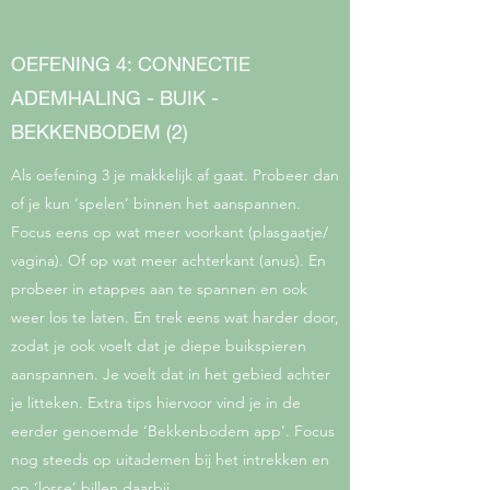
OEFENING 4: CONNECTIE
ADEMHALING - BUIK -
BEKKENBODEM (2)
Als oefening 3 je makkelijk af gaat. Probeer dan
of je kun ‘spelen’ binnen het aanspannen.
Focus eens op wat meer voorkant (plasgaatje/
vagina). Of op wat meer achterkant (anus). En
probeer in etappes aan te spannen en ook
weer los te laten. En trek eens wat harder door,
zodat je ook voelt dat je diepe buikspieren
aanspannen. Je voelt dat in het gebied achter
je litteken. Extra tips hiervoor vind je in de
eerder genoemde ‘Bekkenbodem app’. Focus
nog steeds op uitademen bij het intrekken en
op ‘losse’ billen daarbij.