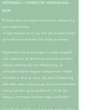
OEFENING 1: CONNECTIE ADEMHALING -
BUIK
Probeer eens te registreren wat er gebeurt bij
jouw ademhaling.
Je ligt relaxed op je rug met een kussen onder
je hoofd en eventueel ook onder je knieën.
Optimaal is dat je je longen ‘zo laag mogelijk’
vult, waardoor je ribbenkast en buik een klein
beetje uitzetten bij een INademing. Je
schouders blijven laag en ontspannen. Adem
het liefst in door je neus. Op een UITademing
zakt alles weer rustig terug. Je kunt meevoelen
met je handen op je onderbuik. Of als dat
lastig is, met twee handen tegen je flanken.
Doe dit elk wakker uur 5 minuten achter elkaar.