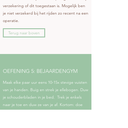
verzekering of dit toegestaan is. Mogelijk ben
je niet verzekerd bij het rijden zo recent na een
operatie.
Terug naar boven
OEFENING 5: BEJAARDENGYM
Maak elke paar uur eens 10-15x stevige vuisten
van je handen. Buig en strek je ellebogen. Duw
je schouderbladen in je bed. Trek je enkels
naar je toe en duw ze van je af. Kortom: doe
“bejaardengym”! En UITademen bij kracht
zetten is extra mooi als dat lukt. Een voorbeeld
video vind je hieronder.