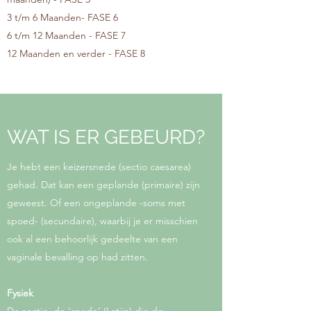
3 t/m 6 Maanden- FASE 6
6 t/m 12 Maanden - FASE 7
12 Maanden en verder - FASE 8
WAT IS ER GEBEURD?
Je hebt een keizersnede (sectio caesarea)
gehad. Dat kan een geplande (primaire) zijn
geweest. Of een ongeplande -soms met
spoed- (secundaire), waarbij je er misschien
ook al een behoorlijk gedeelte van een
vaginale bevalling op had zitten.
Fysiek