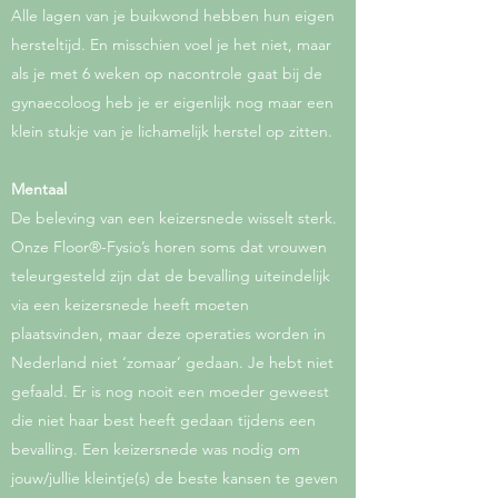
Alle lagen van je buikwond hebben hun eigen
hersteltijd. En misschien voel je het niet, maar
als je met 6 weken op nacontrole gaat bij de
gynaecoloog heb je er eigenlijk nog maar een
klein stukje van je lichamelijk herstel op zitten.
Mentaal
De beleving van een keizersnede wisselt sterk.
Onze Floor®-Fysio’s horen soms dat vrouwen
teleurgesteld zijn dat de bevalling uiteindelijk
via een keizersnede heeft moeten
plaatsvinden, maar deze operaties worden in
Nederland niet ‘zomaar’ gedaan. Je hebt niet
gefaald. Er is nog nooit een moeder geweest
die niet haar best heeft gedaan tijdens een
bevalling. Een keizersnede was nodig om
jouw/jullie kleintje(s) de beste kansen te geven