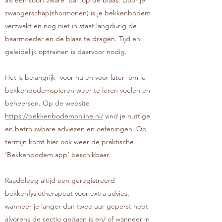
als een soort zware ‘bal’ op de blaas. Door je
zwangerschap(shormonen) is je bekkenbodem
verzwakt en nog niet in staat langdurig de
baarmoeder en de blaas te dragen. Tijd en
geleidelijk optrainen is daarvoor nodig.
Het is belangrijk -voor nu en voor later- om je
bekkenbodemspieren weer te leren voelen en
beheersen. Op de website
https://bekkenbodemonline.nl/
vind je
nuttige
en betrouwbare adviezen en oefeningen. Op
termijn komt hier ook weer de praktische
‘Bekkenbodem app’ beschikbaar.
Raadpleeg altijd een geregistreerd
bekkenfysiotherapeut voor extra advies,
wanneer je langer dan twee uur geperst hebt
alvorens de sectio gedaan is en/ of wanneer in